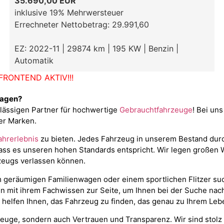
35.690,00 EUR
inklusive 19% Mehrwersteuer
Errechneter Nettobetrag: 29.991,60
EZ: 2022-11 | 29874 km | 195 KW | Benzin |
Automatik
RONTEND AKTIV!!!
wagen?
rlässigen Partner für hochwertige
Gebrauchtfahrzeuge
! Bei uns
er Marken.
ahrerlebnis
zu bieten. Jedes Fahrzeug in unserem Bestand durch
ass es unseren hohen Standards entspricht. Wir legen großen We
rzeugs verlassen können.
m geräumigen Familienwagen oder einem sportlichen Flitzer su
en mit ihrem Fachwissen zur Seite, um Ihnen bei der Suche na
 helfen Ihnen, das Fahrzeug zu finden, das genau zu Ihrem Leb
euge, sondern auch Vertrauen und Transparenz. Wir sind stolz d